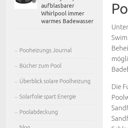
Po
aufblasbarer
Whirlpool immer
warmes Badewasser
Unter
Swimm
Behei
Pooheizungs Journal
mögli
Bücher zum Pool
Badeb
Überblick solare Poolheizung
Die F
Poolw
Solarfolie spart Energie
Sandf
Poolabdeckung
Sandf
blog