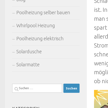
Schla
ist. 
Poolheizung selber bauen
man s
Whirlpool Heizung
spart
aller
Poolheizung elektrisch
Strom
Solardusche
schne
wenig
Solarmatte
mögli
ob ni
Suchen
nach: