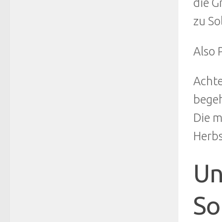
die G
zu So
Also 
Achte
begeh
Die m
Herbs
Un
So