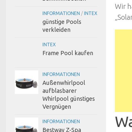
Wir h
INFORMATIONEN
/
INTEX
„Sola
günstige Pools
verkleiden
INTEX
Frame Pool kaufen
INFORMATIONEN
Außenwhirlpool
aufblasbarer
Whirlpool günstiges
Vergnügen
Wa
INFORMATIONEN
Bestway Z-Spa