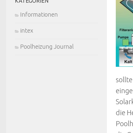
KATEGORIEN
Informationen
intex
Poolheizung Journal
sollt
einge
Solar
die H
Poolh