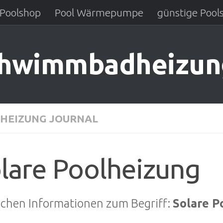
Poolshop
Pool Wärmepumpe
günstige Pool
chwimmbadheizun
HEIZUNG JOURNAL
lare Poolheizung
uchen Informationen zum Begriff:
Solare P