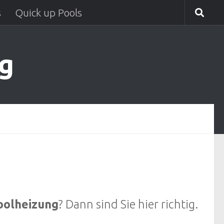
s
Quick up Pools
g
oolheizung
? Dann sind Sie hier richtig.