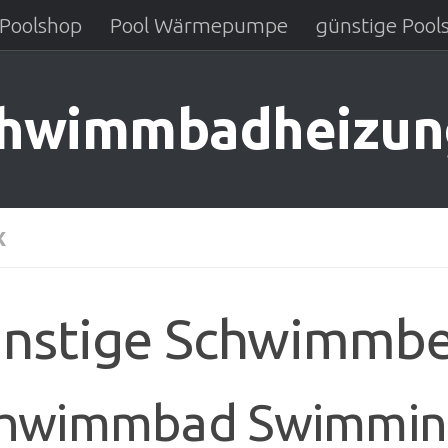
Poolshop
Pool Wärmepumpe
günstige Pool
chwimmbadheizun
X
nstige Schwimmb
hwimmbad Swimmin