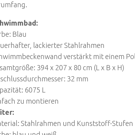
rumfang.
hwimmbad:
rbe: Blau
uerhafter, lackierter Stahlrahmen
hwimmbeckenwand verstärkt mit einem Po
samtgröße: 394 x 207 x 80 cm (L x B x H)
schlussdurchmesser: 32 mm
pazität: 6075 L
nfach zu montieren
iter:
terial: Stahlrahmen und Kunststoff-Stufen
rbe: blau und weiß