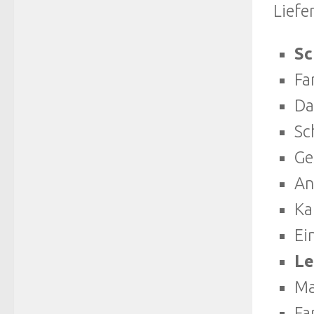
Liefe
Sc
Fa
Da
Sc
Ge
An
Ka
Ei
Le
Ma
Fa