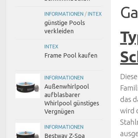
Ga
INFORMATIONEN
/
INTEX
günstige Pools
verkleiden
Ty
INTEX
S
Frame Pool kaufen
Diese
INFORMATIONEN
Außenwhirlpool
Famil
aufblasbarer
das d
Whirlpool günstiges
wird 
Vergnügen
Stahl
INFORMATIONEN
ausge
Bestway Z-Spa