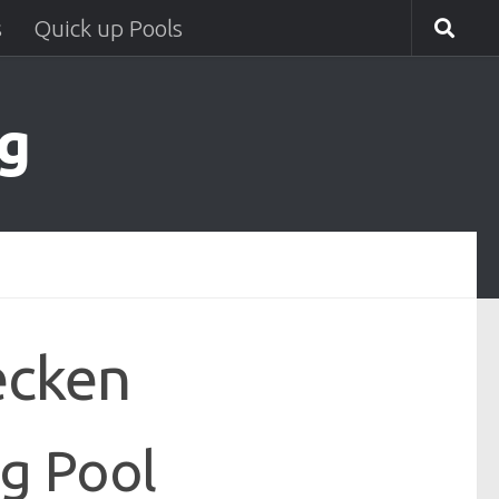
s
Quick up Pools
g
ecken
g Pool