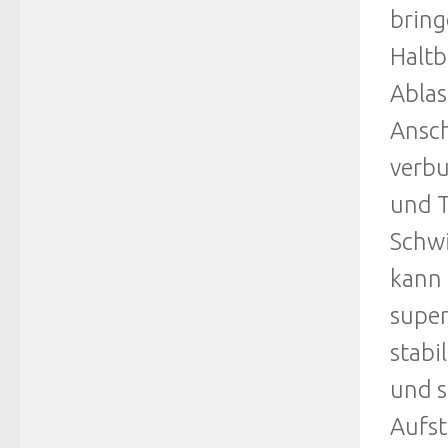
bring
Haltb
Ablas
Ansch
verbu
und T
Schwi
kann 
super
stabi
und s
Aufst