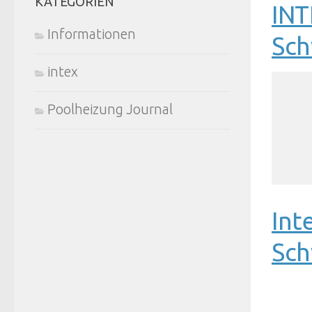
KATEGORIEN
INT
Informationen
Sch
intex
Poolheizung Journal
Int
Sch