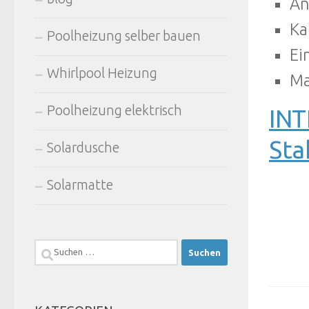
An
Ka
Poolheizung selber bauen
Ei
Whirlpool Heizung
Ma
Poolheizung elektrisch
INT
Sta
Solardusche
Solarmatte
Suchen
nach: