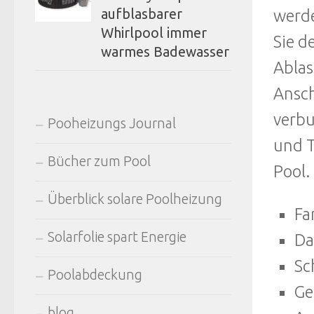
aufblasbarer
werde
Whirlpool immer
Sie d
warmes Badewasser
Ablas
Ansch
verbu
Pooheizungs Journal
und T
Bücher zum Pool
Pool.
Überblick solare Poolheizung
Fa
Solarfolie spart Energie
Da
Sc
Poolabdeckung
Ge
blog