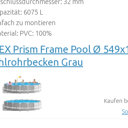
schlussdurchmesser: 32 mm
pazität: 6075 L
nfach zu montieren
terial: PVC: 100%
EX Prism Frame Pool Ø 54
hlrohrbecken Grau
Kaufen b
So