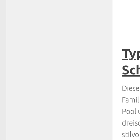
Typ
Sc
Diese
Famil
Pool 
dreis
stilv